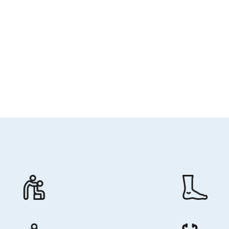
Ostéopathe
Pédicure - podologue